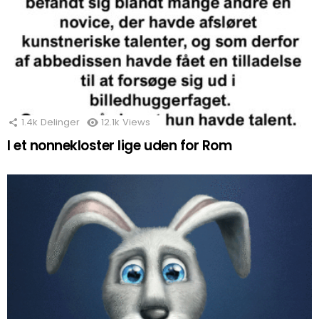
1.4k
Delinger
12.1k
Views
I et nonnekloster lige uden for Rom