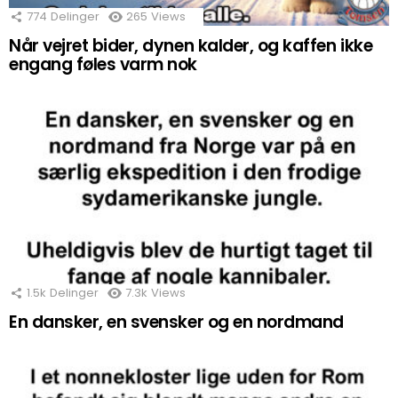
774
Delinger
265
Views
Når vejret bider, dynen kalder, og kaffen ikke
engang føles varm nok
1.5k
Delinger
7.3k
Views
En dansker, en svensker og en nordmand