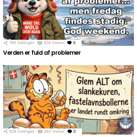
780
Delinger
329
Views
0
Comments
Verden er fuld af problemer
928
Delinger
350
Views
0
Comments