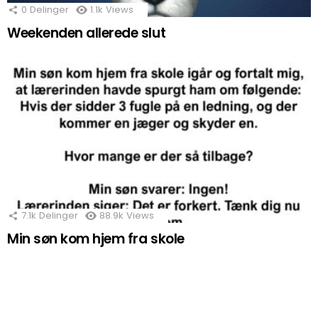
0
Delinger
1.1k
Views
Weekenden allerede slut
7.1k
Delinger
88.9k
Views
Min søn kom hjem fra skole