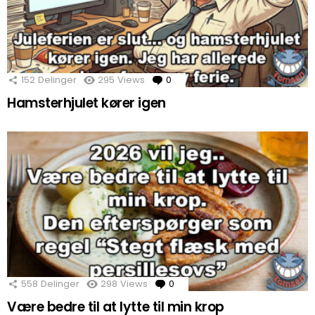
152
Delinger
295
Views
0
Comments
Hamsterhjulet kører igen
558
Delinger
298
Views
0
Comments
Være bedre til at lytte til min krop