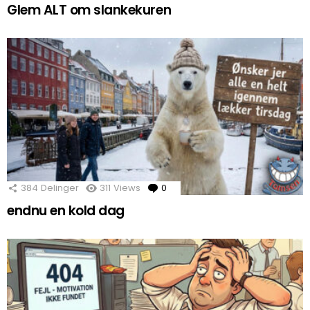
Glem ALT om slankekuren
384
Delinger
311
Views
0
Comments
endnu en kold dag