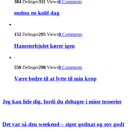
384
Delinger
311
Views
0
Comments
endnu en kold dag
152
Delinger
295
Views
0
Comments
Hamsterhjulet kører igen
558
Delinger
298
Views
0
Comments
Være bedre til at lytte til min krop
Jeg kan lide dig, fordi du deltager i mine tosserier
Det var så den weekend – siger godnat og sov godt