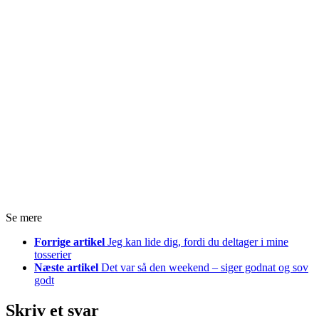
Se mere
Forrige artikel
Jeg kan lide dig, fordi du deltager i mine
tosserier
Næste artikel
Det var så den weekend – siger godnat og sov
godt
Skriv et svar