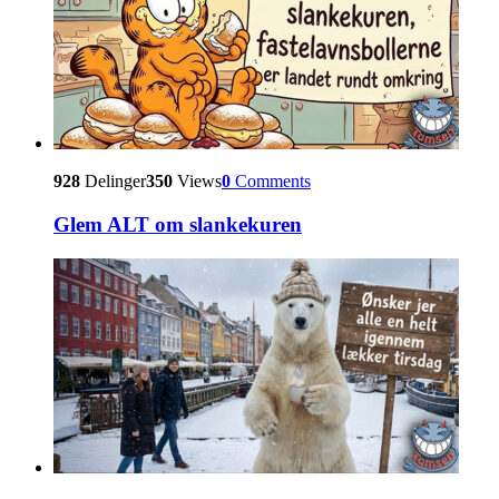
928
Delinger
350
Views
0
Comments
Glem ALT om slankekuren