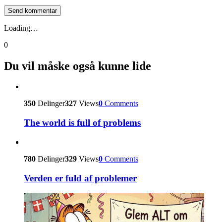
Loading…
0
Du vil måske også kunne lide
350
Delinger
327
Views
0
Comments
The world is full of problems
780
Delinger
329
Views
0
Comments
Verden er fuld af problemer