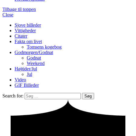
Tilbage til toppen
Close
Sjove billeder
Vittigheder
Citater
Fakta om livet
Tomsens kogebog
Godmorgen/Godnat
Godnat
Weekend
Højtider/Jul
Jul
Video
GIF Billeder
Search for:
Søg