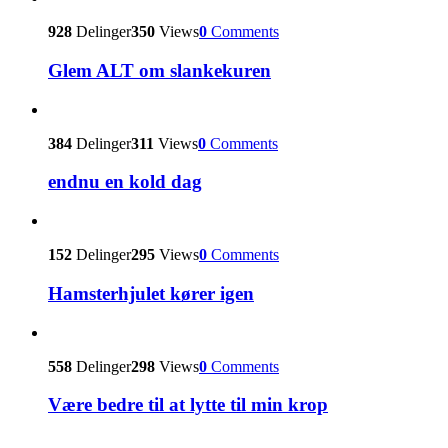
928
Delinger
350
Views
0
Comments
Glem ALT om slankekuren
384
Delinger
311
Views
0
Comments
endnu en kold dag
152
Delinger
295
Views
0
Comments
Hamsterhjulet kører igen
558
Delinger
298
Views
0
Comments
Være bedre til at lytte til min krop