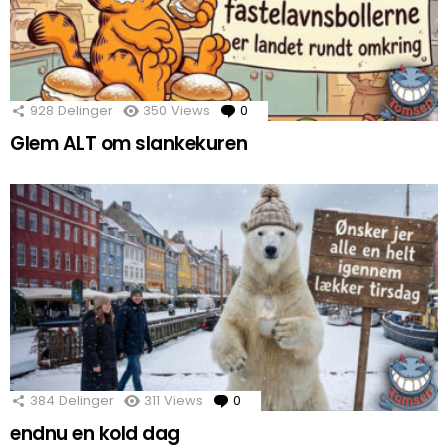
928
Delinger
350
Views
0
Comments
Glem ALT om slankekuren
384
Delinger
311
Views
0
Comments
endnu en kold dag