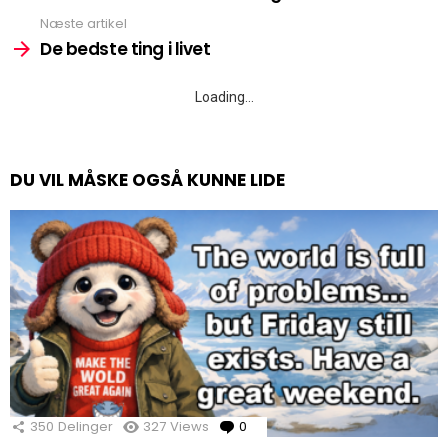
Næste artikel
De bedste ting i livet
Loading…
DU VIL MÅSKE OGSÅ KUNNE LIDE
350
Delinger
327
Views
0
Comments