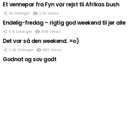
Et vennepar fra Fyn var rejst til Afrikas bush
11k
Delinger
2.2k
Views
Endelig-fredag – rigtig god weekend til jer alle
6.1k
Delinger
499
Views
Det var så den weekend. =o)
2.4k
Delinger
962
Views
Godnat og sov godt