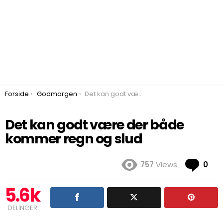
You are here:
Forside
Godmorgen
Det kan godt være der både kommer regn og slud
Det kan godt være der både
kommer regn og slud
Co
757
Views
0
5.6k
DELINGER