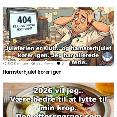
152
Delinger
295
Views
0
Comments
Hamsterhjulet kører igen