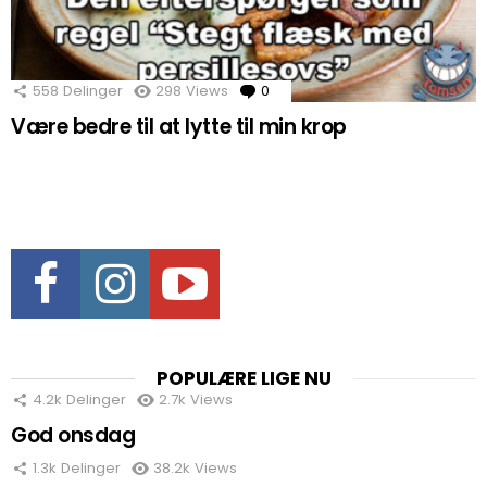
558
Delinger
298
Views
0
Comments
Være bedre til at lytte til min krop
Facebook
Instagram
Youtube
POPULÆRE LIGE NU
4.2k
Delinger
2.7k
Views
God onsdag
1.3k
Delinger
38.2k
Views