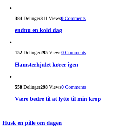
384
Delinger
311
Views
0
Comments
endnu en kold dag
152
Delinger
295
Views
0
Comments
Hamsterhjulet kører igen
558
Delinger
298
Views
0
Comments
Være bedre til at lytte til min krop
Husk en pille om dagen