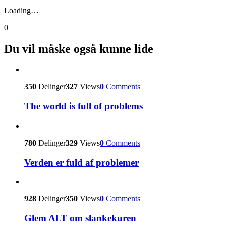
Loading…
0
Du vil måske også kunne lide
350
Delinger
327
Views
0
Comments
The world is full of problems
780
Delinger
329
Views
0
Comments
Verden er fuld af problemer
928
Delinger
350
Views
0
Comments
Glem ALT om slankekuren