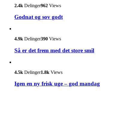
2.4k
Delinger
962
Views
Godnat og sov godt
4.9k
Delinger
390
Views
Så er det frem med det store smil
4.5k
Delinger
1.8k
Views
Igen en ny frisk uge – god mandag