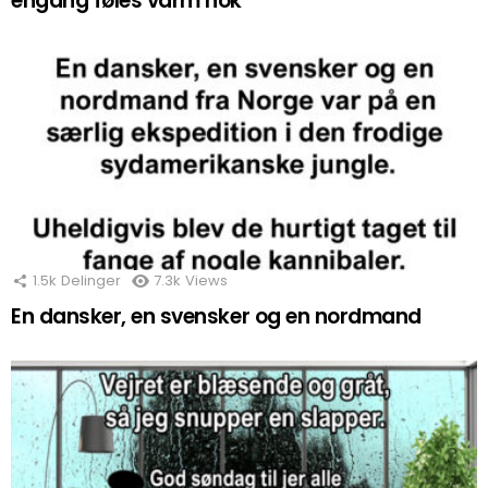
engang føles varm nok
1.5k
Delinger
7.3k
Views
En dansker, en svensker og en nordmand