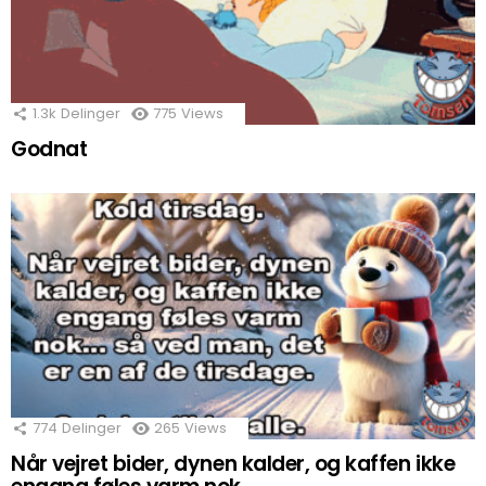
1.3k
Delinger
775
Views
Godnat
774
Delinger
265
Views
Når vejret bider, dynen kalder, og kaffen ikke