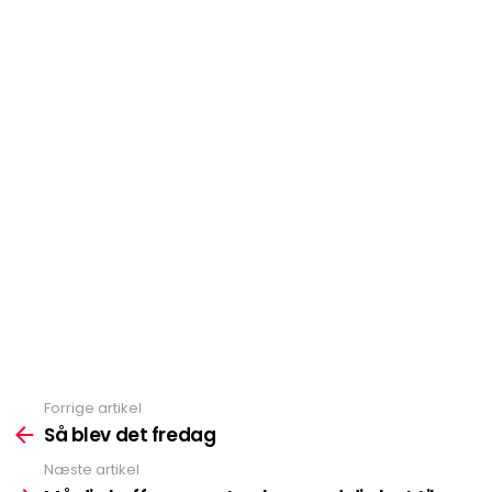
Forrige artikel
Se
mere
Så blev det fredag
Næste artikel