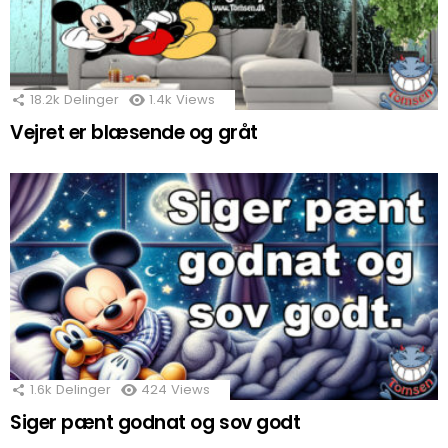
18.2k
Delinger
1.4k
Views
Vejret er blæsende og gråt
1.6k
Delinger
424
Views
Siger pænt godnat og sov godt