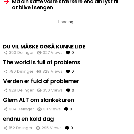
Må din kaffe være stærkere end din lyst til
at blive i sengen
Loading…
DU VIL MÅSKE OGSÅ KUNNE LIDE
350
Delinger
327
Views
0
Comments
The world is full of problems
780
Delinger
329
Views
0
Comments
Verden er fuld af problemer
928
Delinger
350
Views
0
Comments
Glem ALT om slankekuren
384
Delinger
311
Views
0
Comments
endnu en kold dag
152
Delinger
295
Views
0
Comments