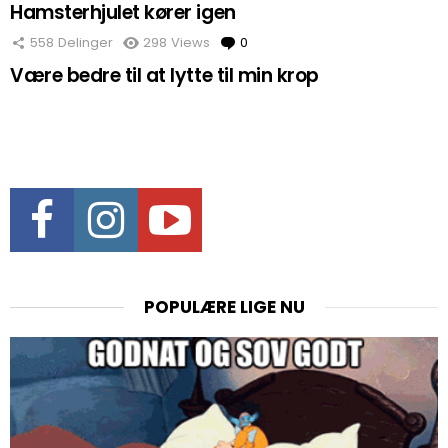
Hamsterhjulet kører igen
558
Delinger
298
Views
0
Comments
Være bedre til at lytte til min krop
Facebook
Instagram
Youtube
POPULÆRE LIGE NU