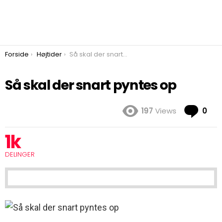
You are here:
Forside
Højtider
Så skal der snart pyntes op
Så skal der snart pyntes op
Co
197
Views
0
1k
DELINGER