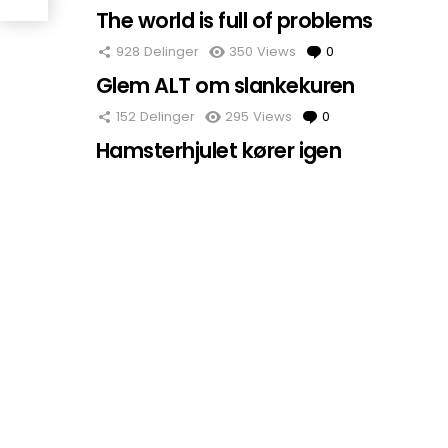
The world is full of problems
928
Delinger
350
Views
0
Comments
Glem ALT om slankekuren
152
Delinger
295
Views
0
Comments
Hamsterhjulet kører igen