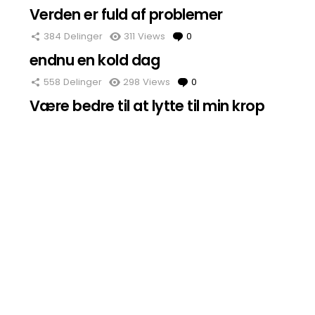
Verden er fuld af problemer
384
Delinger
311
Views
0
Comments
endnu en kold dag
558
Delinger
298
Views
0
Comments
Være bedre til at lytte til min krop