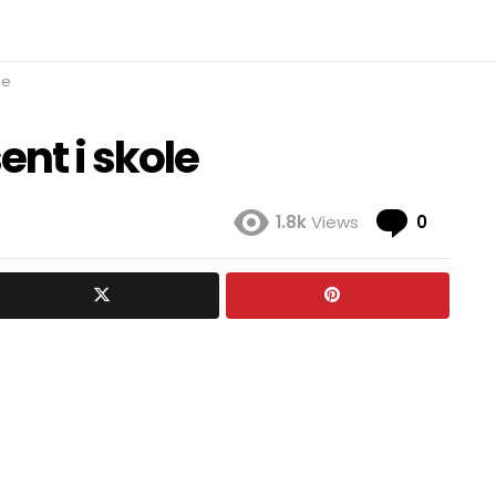
le
ent i skole
Comme
1.8k
Views
0