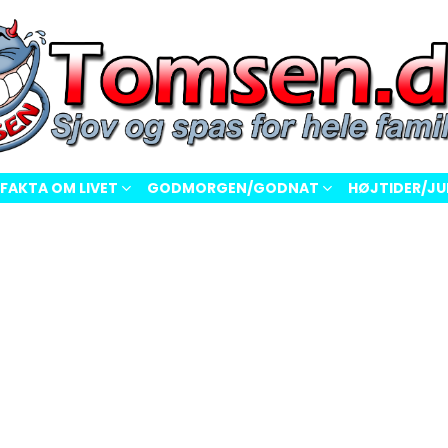
FAKTA OM LIVET
GODMORGEN/GODNAT
HØJTIDER/JU