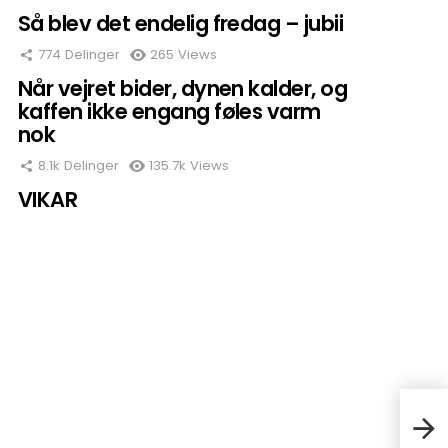
Så blev det endelig fredag – jubii
774
Delinger
265
Views
Når vejret bider, dynen kalder, og
kaffen ikke engang føles varm
nok
8.1k
Delinger
135.7k
Views
VIKAR
En b
brun