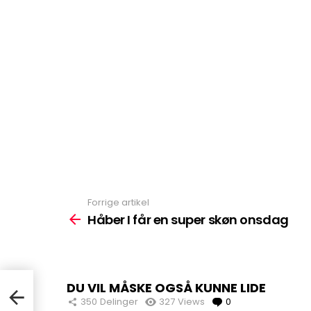
Forrige artikel
Se
mere
Håber I får en super skøn onsdag
DU VIL MÅSKE OGSÅ KUNNE LIDE
350
Delinger
327
Views
0
Comments