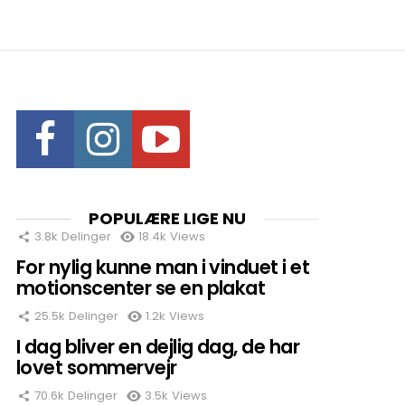
Facebook
Instagram
Youtube
nts
POPULÆRE LIGE NU
3.8k
Delinger
18.4k
Views
For nylig kunne man i vinduet i et
motionscenter se en plakat
25.5k
Delinger
1.2k
Views
I dag bliver en dejlig dag, de har
lovet sommervejr
70.6k
Delinger
3.5k
Views