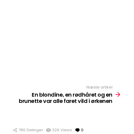
Næste artikel
En blondine, en rødhåret og en
brunette var alle faret vild i ørkenen
780
Delinger
329
Views
0
Comments