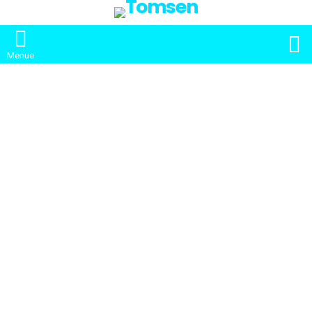
S
Menue