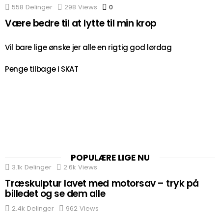
558
Delinger
298
Views
0
Comments
Være bedre til at lytte til min krop
Vil bare lige ønske jer alle en rigtig god lørdag
Penge tilbage i SKAT
POPULÆRE LIGE NU
3.1k
Delinger
2.6k
Views
Træskulptur lavet med motorsav – tryk på
billedet og se dem alle
2.4k
Delinger
962
Views