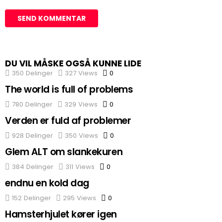
DU VIL MÅSKE OGSÅ KUNNE LIDE
350
Delinger
327
Views
0
Comments
The world is full of problems
780
Delinger
329
Views
0
Comments
Verden er fuld af problemer
928
Delinger
350
Views
0
Comments
Glem ALT om slankekuren
384
Delinger
311
Views
0
Comments
endnu en kold dag
152
Delinger
295
Views
0
Comments
Hamsterhjulet kører igen