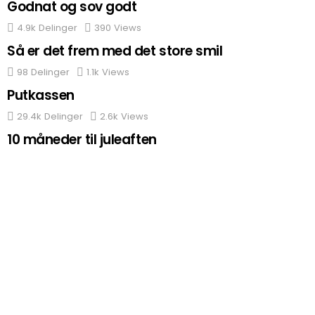
Godnat og sov godt
4.9k
Delinger
390
Views
Så er det frem med det store smil
98
Delinger
1.1k
Views
Putkassen
29.4k
Delinger
2.6k
Views
10 måneder til juleaften