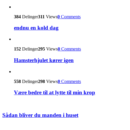
384
Delinger
311
Views
0
Comments
endnu en kold dag
152
Delinger
295
Views
0
Comments
Hamsterhjulet kører igen
558
Delinger
298
Views
0
Comments
Være bedre til at lytte til min krop
Sådan bliver du manden i huset