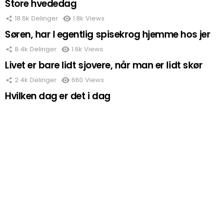
Store hvededag
18.6k
Delinger
1.8k
Views
Søren, har I egentlig spisekrog hjemme hos jer
8.4k
Delinger
1.6k
Views
Livet er bare lidt sjovere, når man er lidt skør
2.4k
Delinger
660
Views
Hvilken dag er det i dag