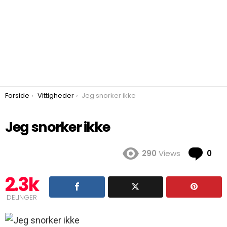
You are here:
Forside
Vittigheder
Jeg snorker ikke
Jeg snorker ikke
Co
290
Views
0
2.3k
DELINGER