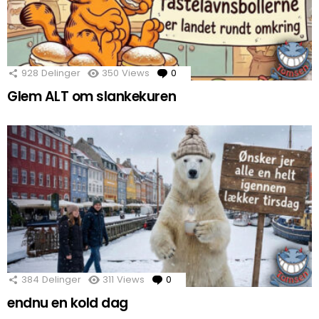
928
Delinger
350
Views
0
Comments
Glem ALT om slankekuren
384
Delinger
311
Views
0
Comments
endnu en kold dag