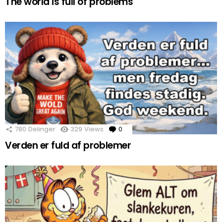
The world is full of problems
780
Delinger
329
Views
0
Comments
Verden er fuld af problemer