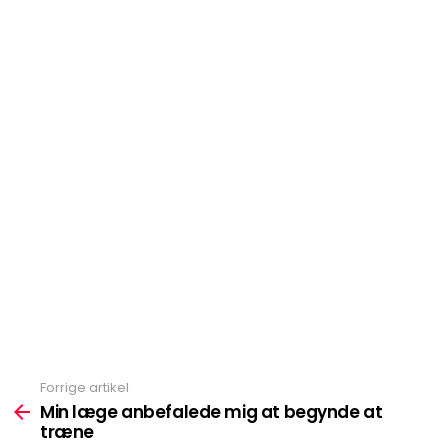
Forrige artikel
Se
mere
Min læge anbefalede mig at begynde at
træne