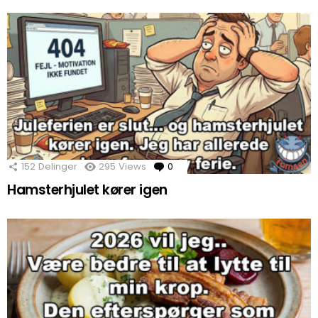
152
Delinger
295
Views
0
Comments
Hamsterhjulet kører igen