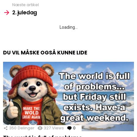
Næste artikel
2. juledag
Loading…
DU VIL MÅSKE OGSÅ KUNNE LIDE
350
Delinger
327
Views
0
Comments