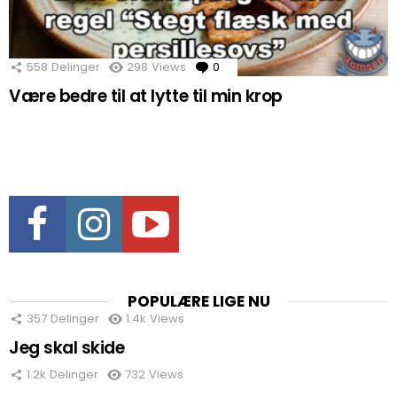
558
Delinger
298
Views
0
Comments
Være bedre til at lytte til min krop
Facebook
Instagram
Youtube
POPULÆRE LIGE NU
357
Delinger
1.4k
Views
Jeg skal skide
1.2k
Delinger
732
Views