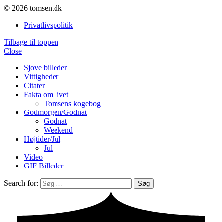
© 2026 tomsen.dk
Privatlivspolitik
Tilbage til toppen
Close
Sjove billeder
Vittigheder
Citater
Fakta om livet
Tomsens kogebog
Godmorgen/Godnat
Godnat
Weekend
Højtider/Jul
Jul
Video
GIF Billeder
Search for:
Søg