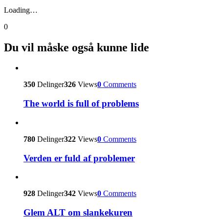
Loading…
0
Du vil måske også kunne lide
350
Delinger
326
Views
0
Comments
The world is full of problems
780
Delinger
322
Views
0
Comments
Verden er fuld af problemer
928
Delinger
342
Views
0
Comments
Glem ALT om slankekuren