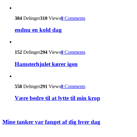
384
Delinger
310
Views
0
Comments
endnu en kold dag
152
Delinger
294
Views
0
Comments
Hamsterhjulet kører igen
558
Delinger
291
Views
0
Comments
Være bedre til at lytte til min krop
Mine tanker var fanget af dig hver dag