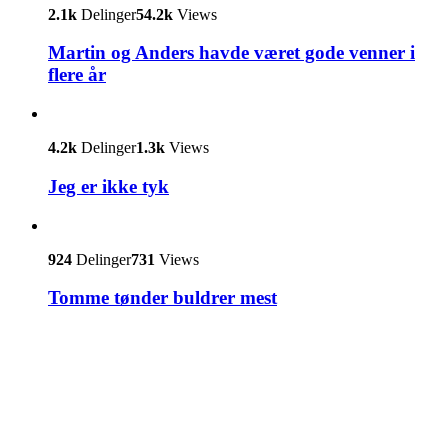
2.1k
Delinger
54.2k
Views
Martin og Anders havde været gode venner i
flere år
4.2k
Delinger
1.3k
Views
Jeg er ikke tyk
924
Delinger
731
Views
Tomme tønder buldrer mest