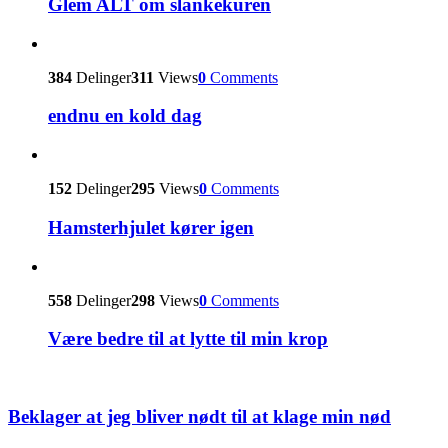
Glem ALT om slankekuren
384
Delinger
311
Views
0
Comments
endnu en kold dag
152
Delinger
295
Views
0
Comments
Hamsterhjulet kører igen
558
Delinger
298
Views
0
Comments
Være bedre til at lytte til min krop
Beklager at jeg bliver nødt til at klage min nød