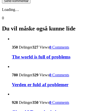
Loading…
0
Du vil måske også kunne lide
350
Delinger
327
Views
0
Comments
The world is full of problems
780
Delinger
329
Views
0
Comments
Verden er fuld af problemer
928
Delinger
350
Views
0
Comments