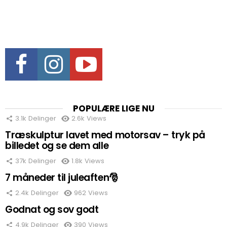
Facebook
Instagram
Youtube
POPULÆRE LIGE NU
3.1k
Delinger
2.6k
Views
Træskulptur lavet med motorsav – tryk på
billedet og se dem alle
37k
Delinger
1.8k
Views
7 måneder til juleaften🎅
2.4k
Delinger
962
Views
Godnat og sov godt
4.9k
Delinger
390
Views