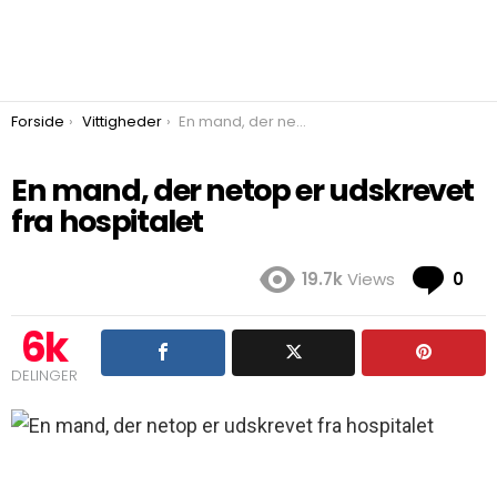
You are here:
Forside
Vittigheder
En mand, der netop er udskrevet fra hospitalet
En mand, der netop er udskrevet
fra hospitalet
Co
19.7k
Views
0
6k
DELINGER