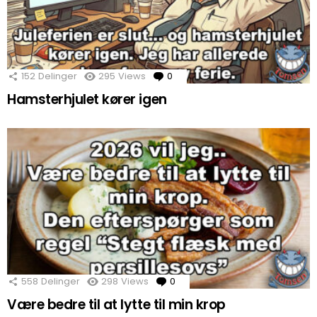
152
Delinger
295
Views
0
Comments
Hamsterhjulet kører igen
558
Delinger
298
Views
0
Comments
Være bedre til at lytte til min krop