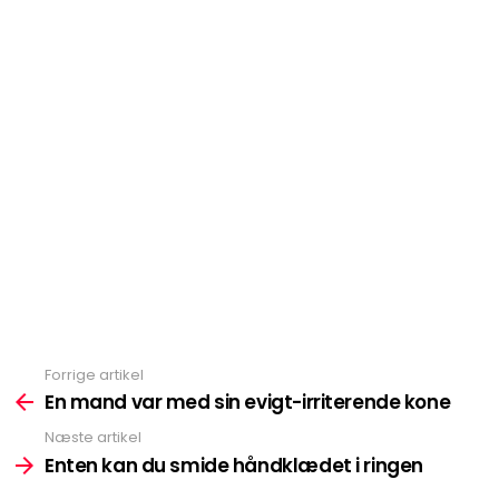
Forrige artikel
Se
mere
En mand var med sin evigt-irriterende kone
Næste artikel
Enten kan du smide håndklædet i ringen