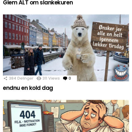
Glem ALT om slankekuren
384
Delinger
311
Views
0
Comments
endnu en kold dag