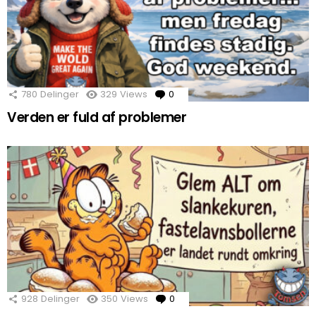
780
Delinger
329
Views
0
Comments
Verden er fuld af problemer
928
Delinger
350
Views
0
Comments