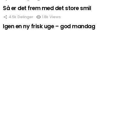
Så er det frem med det store smil
4.5k
Delinger
1.8k
Views
Igen en ny frisk uge – god mandag