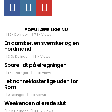
Facebook
Instagram
Youtube
nts
POPULÆRE LIGE NU
1.5k
Delinger
7.3k
Views
En dansker, en svensker og en
nordmand
3.7k
Delinger
1.1k
Views
Spare lidt på elregningen
1.4k
Delinger
12.1k
Views
I et nonnekloster lige uden for
Rom
0
Delinger
1.1k
Views
Weekenden allerede slut
7.1k
Delinger
88.9k
Views