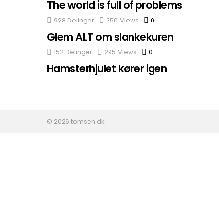
The world is full of problems
928
Delinger
350
Views
0
Comments
Glem ALT om slankekuren
152
Delinger
295
Views
0
Comments
Hamsterhjulet kører igen
© 2026 tomsen.dk