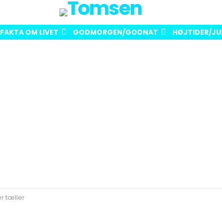
FAKTA OM LIVET
GODMORGEN/GODNAT
HØJTIDER/JU
r tæller