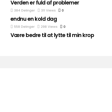
Verden er fuld af problemer
384
Delinger
311
Views
0
Comments
endnu en kold dag
558
Delinger
298
Views
0
Comments
Være bedre til at lytte til min krop