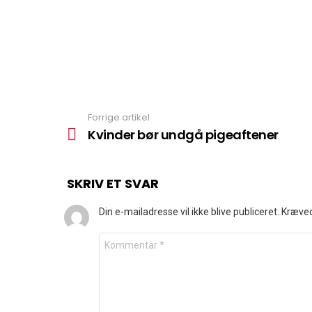
Forrige artikel
Se
mere
Kvinder bør undgå pigeaftener
SKRIV ET SVAR
Din e-mailadresse vil ikke blive publiceret.
Kræved
Kommentar
*