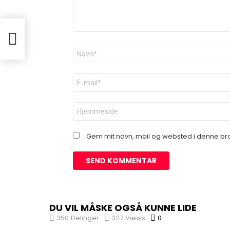
Navn
*
E-
mail
*
Websted
Gem mit navn, mail og websted i denne br
DU VIL MÅSKE OGSÅ KUNNE LIDE
350
Delinger
327
Views
0
Comments