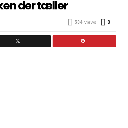
ken der tæller
Comme
534
Views
0