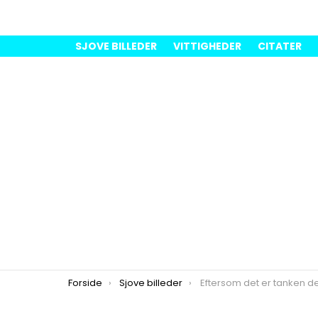
SJOVE BILLEDER
VITTIGHEDER
CITATER
You are here:
Forside
Sjove billeder
Eftersom det er tanken de