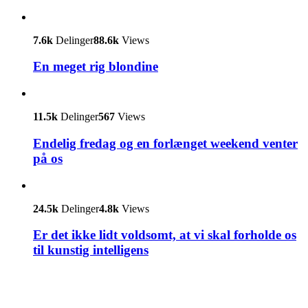
7.6k
Delinger
88.6k
Views
En meget rig blondine
11.5k
Delinger
567
Views
Endelig fredag og en forlænget weekend venter
på os
24.5k
Delinger
4.8k
Views
Er det ikke lidt voldsomt, at vi skal forholde os
til kunstig intelligens