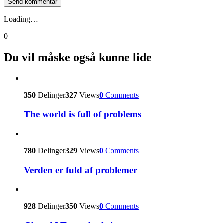
Loading…
0
Du vil måske også kunne lide
350
Delinger
327
Views
0
Comments
The world is full of problems
780
Delinger
329
Views
0
Comments
Verden er fuld af problemer
928
Delinger
350
Views
0
Comments