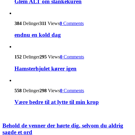
Glem ALT om slankekuren
384
Delinger
311
Views
0
Comments
endnu en kold dag
152
Delinger
295
Views
0
Comments
Hamsterhjulet kører igen
558
Delinger
298
Views
0
Comments
Være bedre til at lytte til min krop
Behold de venner der hørte dig, selvom du aldrig
sagde et ord