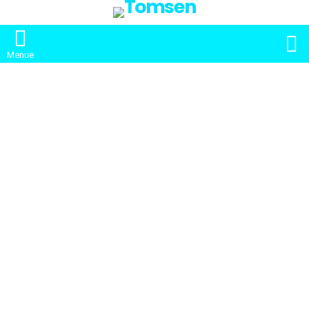
S
Menue