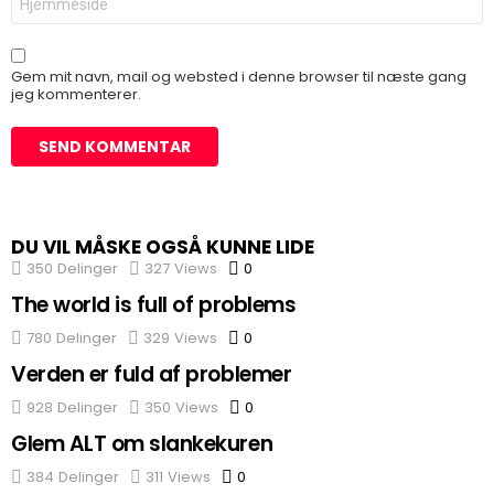
Gem mit navn, mail og websted i denne browser til næste gang
jeg kommenterer.
DU VIL MÅSKE OGSÅ KUNNE LIDE
350
Delinger
327
Views
0
Comments
The world is full of problems
780
Delinger
329
Views
0
Comments
Verden er fuld af problemer
928
Delinger
350
Views
0
Comments
Glem ALT om slankekuren
384
Delinger
311
Views
0
Comments