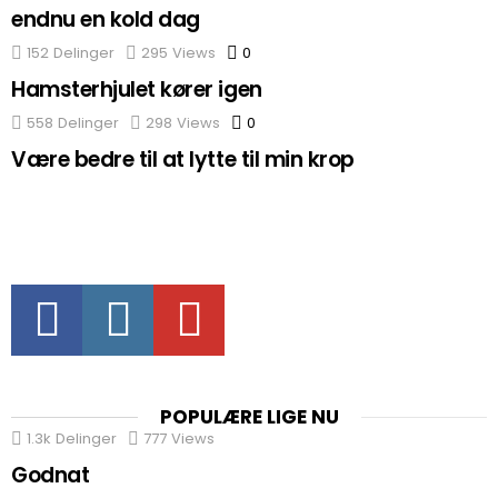
endnu en kold dag
152
Delinger
295
Views
0
Comments
Hamsterhjulet kører igen
558
Delinger
298
Views
0
Comments
Være bedre til at lytte til min krop
Facebook
Instagram
Youtube
POPULÆRE LIGE NU
1.3k
Delinger
777
Views
Godnat