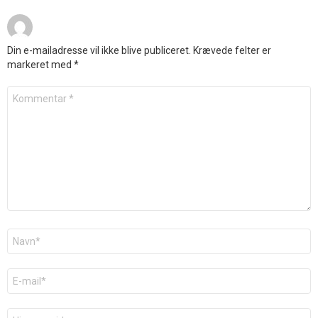
Din e-mailadresse vil ikke blive publiceret.
Krævede felter er
markeret med
*
Kommentar
*
Navn
*
E-
mail
*
Websted