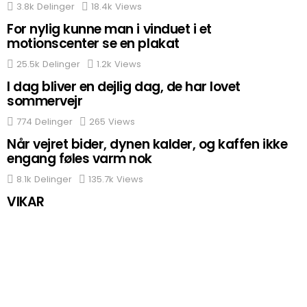
3.8k
Delinger
18.4k
Views
For nylig kunne man i vinduet i et
motionscenter se en plakat
25.5k
Delinger
1.2k
Views
I dag bliver en dejlig dag, de har lovet
sommervejr
774
Delinger
265
Views
Når vejret bider, dynen kalder, og kaffen ikke
engang føles varm nok
8.1k
Delinger
135.7k
Views
VIKAR