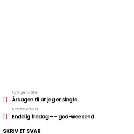
Forrige artikel
Se
mere
Årsagen til at jeg er single
Næste artikel
Endelig fredag – – god-weekend
SKRIV ET SVAR